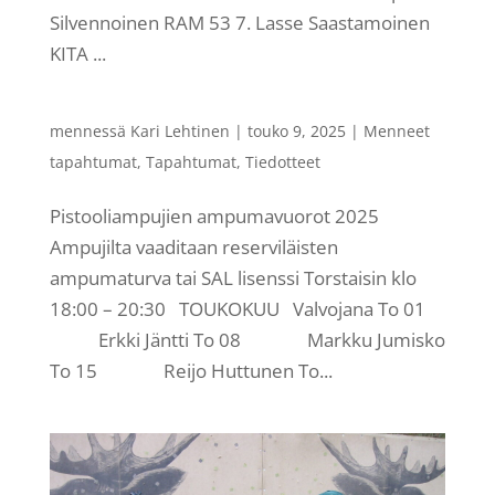
Silvennoinen RAM 53 7. Lasse Saastamoinen
KITA ...
mennessä
Kari Lehtinen
|
touko 9, 2025
|
Menneet
tapahtumat
,
Tapahtumat
,
Tiedotteet
Pistooliampujien ampumavuorot 2025
Ampujilta vaaditaan reserviläisten
ampumaturva tai SAL lisenssi Torstaisin klo
18:00 – 20:30 TOUKOKUU Valvojana To 01
Erkki Jäntti To 08 Markku Jumisko
To 15 Reijo Huttunen To...