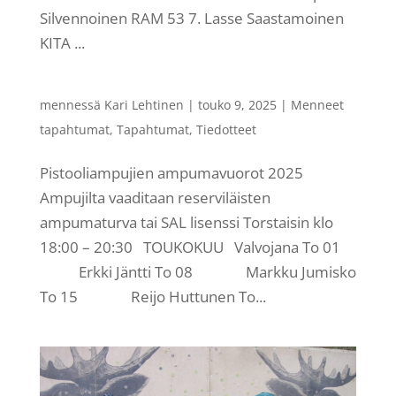
Silvennoinen RAM 53 7. Lasse Saastamoinen
KITA ...
mennessä
Kari Lehtinen
|
touko 9, 2025
|
Menneet
tapahtumat
,
Tapahtumat
,
Tiedotteet
Pistooliampujien ampumavuorot 2025
Ampujilta vaaditaan reserviläisten
ampumaturva tai SAL lisenssi Torstaisin klo
18:00 – 20:30 TOUKOKUU Valvojana To 01
Erkki Jäntti To 08 Markku Jumisko
To 15 Reijo Huttunen To...