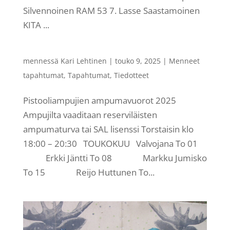
Silvennoinen RAM 53 7. Lasse Saastamoinen
KITA ...
mennessä
Kari Lehtinen
|
touko 9, 2025
|
Menneet
tapahtumat
,
Tapahtumat
,
Tiedotteet
Pistooliampujien ampumavuorot 2025
Ampujilta vaaditaan reserviläisten
ampumaturva tai SAL lisenssi Torstaisin klo
18:00 – 20:30 TOUKOKUU Valvojana To 01
Erkki Jäntti To 08 Markku Jumisko
To 15 Reijo Huttunen To...