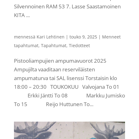
Silvennoinen RAM 53 7. Lasse Saastamoinen
KITA ...
mennessä
Kari Lehtinen
|
touko 9, 2025
|
Menneet
tapahtumat
,
Tapahtumat
,
Tiedotteet
Pistooliampujien ampumavuorot 2025
Ampujilta vaaditaan reserviläisten
ampumaturva tai SAL lisenssi Torstaisin klo
18:00 – 20:30 TOUKOKUU Valvojana To 01
Erkki Jäntti To 08 Markku Jumisko
To 15 Reijo Huttunen To...