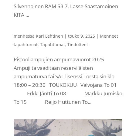
Silvennoinen RAM 53 7. Lasse Saastamoinen
KITA ...
mennessä
Kari Lehtinen
|
touko 9, 2025
|
Menneet
tapahtumat
,
Tapahtumat
,
Tiedotteet
Pistooliampujien ampumavuorot 2025
Ampujilta vaaditaan reserviläisten
ampumaturva tai SAL lisenssi Torstaisin klo
18:00 – 20:30 TOUKOKUU Valvojana To 01
Erkki Jäntti To 08 Markku Jumisko
To 15 Reijo Huttunen To...