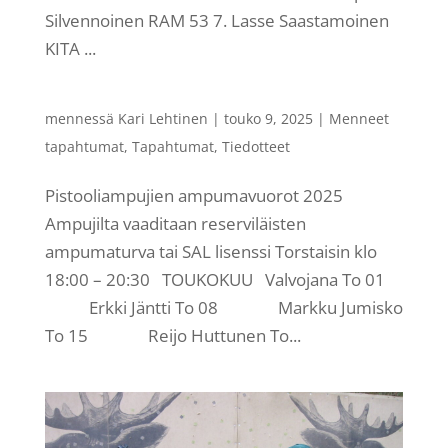
Silvennoinen RAM 53 7. Lasse Saastamoinen
KITA ...
mennessä
Kari Lehtinen
|
touko 9, 2025
|
Menneet
tapahtumat
,
Tapahtumat
,
Tiedotteet
Pistooliampujien ampumavuorot 2025
Ampujilta vaaditaan reserviläisten
ampumaturva tai SAL lisenssi Torstaisin klo
18:00 – 20:30 TOUKOKUU Valvojana To 01
Erkki Jäntti To 08 Markku Jumisko
To 15 Reijo Huttunen To...