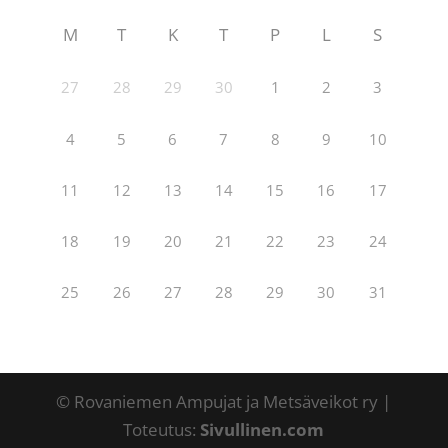
M
T
K
T
P
L
S
27
28
29
30
1
2
3
4
5
6
7
8
9
10
11
12
13
14
15
16
17
18
19
20
21
22
23
24
25
26
27
28
29
30
31
© Rovaniemen Ampujat ja Metsäveikot ry |
Toteutus:
Sivullinen.com