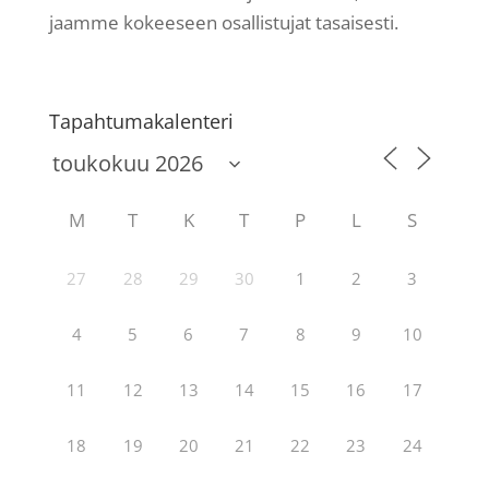
jaamme kokeeseen osallistujat tasaisesti.
Tapahtumakalenteri
M
T
K
T
P
L
S
27
28
29
30
1
2
3
4
5
6
7
8
9
10
11
12
13
14
15
16
17
18
19
20
21
22
23
24