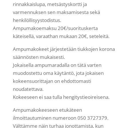
rinnakkaislupa, metsästyskortti ja
varmennuksen sen maksamisesta sekä
henkilöllisyystodistus.
Ampumakoemaksu 20€/suorituskerta
käteisellä, varaathan mukaan 20€, seteleitä.
Ampumakokeet järjestetään tiukkojen korona
säännösten mukaisesti.
Jokaisella ampumaradalla on tätä varten
muodostettu oma käytäntö, jota jokaisen
kokeensuorittajan on ehdottomasti
noudatettava.
Kokeeseen ei saa tulla hengitystieoireisena.
Ampumakokeeseen etukäteen
ilmoittautuminen numeroon 050 3727379.
Välttämme näin turhaa jonottamista, kun