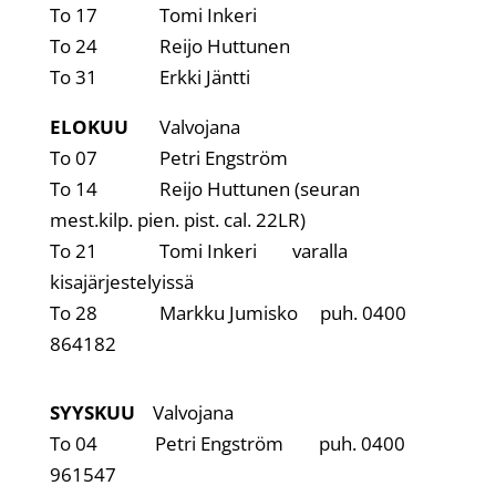
To 17 Tomi Inkeri
To 24 Reijo Huttunen
To 31 Erkki Jäntti
ELOKUU
Valvojana
To 07 Petri Engström
To 14 Reijo Huttunen (seuran
mest.kilp. pien. pist. cal. 22LR)
To 21 Tomi Inkeri varalla
kisajärjestelyissä
To 28 Markku Jumisko puh. 0400
864182
SYYSKUU
Valvojana
To 04 Petri Engström puh. 0400
961547