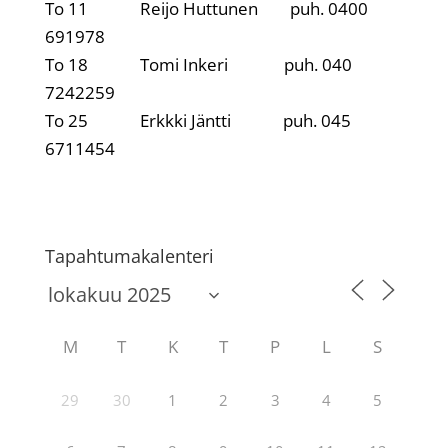
To 11 Reijo Huttunen puh. 0400
691978
To 18 Tomi Inkeri puh. 040
7242259
To 25 Erkkki Jäntti puh. 045
6711454
Tapahtumakalenteri
M
T
K
T
P
L
S
29
30
1
2
3
4
5